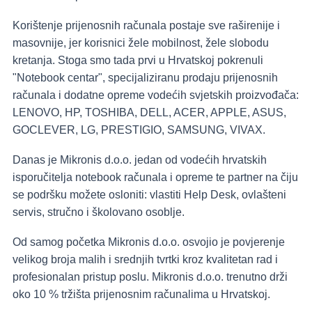
Korištenje prijenosnih računala postaje sve raširenije i
masovnije, jer korisnici žele mobilnost, žele slobodu
kretanja. Stoga smo tada prvi u Hrvatskoj pokrenuli
"Notebook centar", specijaliziranu prodaju prijenosnih
računala i dodatne opreme vodećih svjetskih proizvođača:
LENOVO, HP, TOSHIBA, DELL, ACER, APPLE, ASUS,
GOCLEVER, LG, PRESTIGIO, SAMSUNG, VIVAX.
Danas je Mikronis d.o.o. jedan od vodećih hrvatskih
isporučitelja notebook računala i opreme te partner na čiju
se podršku možete osloniti: vlastiti Help Desk, ovlašteni
servis, stručno i školovano osoblje.
Od samog početka Mikronis d.o.o. osvojio je povjerenje
velikog broja malih i srednjih tvrtki kroz kvalitetan rad i
profesionalan pristup poslu. Mikronis d.o.o. trenutno drži
oko 10 % tržišta prijenosnim računalima u Hrvatskoj.