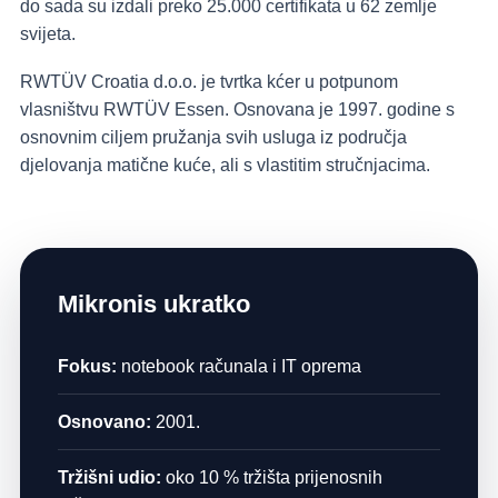
do sada su izdali preko 25.000 certifikata u 62 zemlje
svijeta.
RWTÜV Croatia d.o.o. je tvrtka kćer u potpunom
vlasništvu RWTÜV Essen. Osnovana je 1997. godine s
osnovnim ciljem pružanja svih usluga iz područja
djelovanja matične kuće, ali s vlastitim stručnjacima.
Mikronis ukratko
Fokus:
notebook računala i IT oprema
Osnovano:
2001.
Tržišni udio:
oko 10 % tržišta prijenosnih